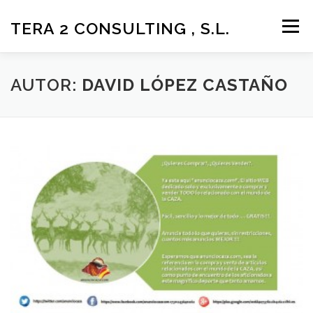
Saltar
al
TERA 2 CONSULTING , S.L.
Menú
contenido
LA EMPRESA
SOLUCIONES Y SERVICIOS
AUTOR:
DAVID LÓPEZ CASTAÑO
SOPORTE Y DESCARGAS
ÁREA DE CLIENTES
CONTACTO
MÁS