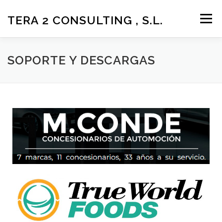
TERA 2 CONSULTING , S.L.
Menú
LA EMPRESA
SOLUCIONES Y SERVICIOS
SOPORTE Y DESCARGAS
SOPORTE Y DESCARGAS
ÁREA DE CLIENTES
CONTACTO
MÁS