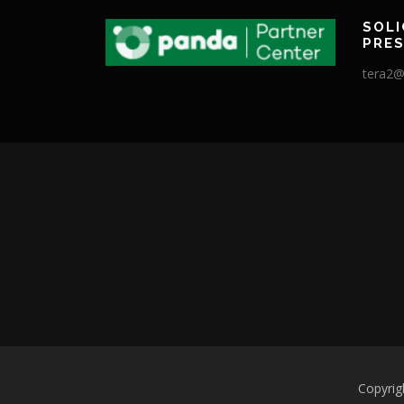
SOLI
PRE
tera2@
Copyrig