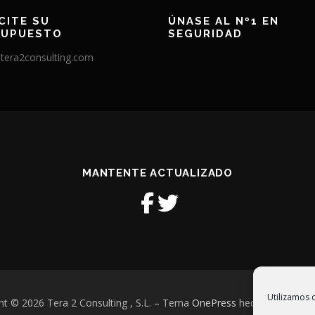
CITE SU
ÚNASE AL Nº1 EN
SUPUESTO
SEGURIDAD
tera2consulting.com
MANTENTE ACTUALIZADO
Utilizamos c
ht © 2026 Tera 2 Consulting , S.L.
–
Tema
OnePress
hecho por Fam