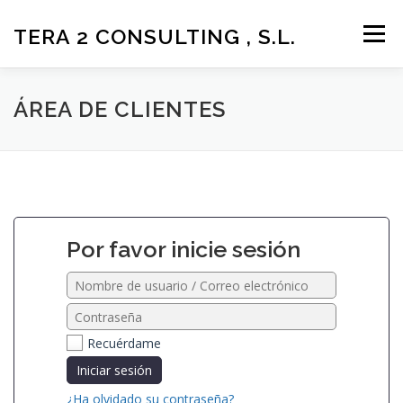
Saltar
al
TERA 2 CONSULTING , S.L.
Menú
contenido
LA EMPRESA
SOLUCIONES Y SERVICIOS
ÁREA DE CLIENTES
SOPORTE Y DESCARGAS
ÁREA DE CLIENTES
CONTACTO
MÁS
Por favor inicie sesión
Recuérdame
Iniciar sesión
¿Ha olvidado su contraseña?