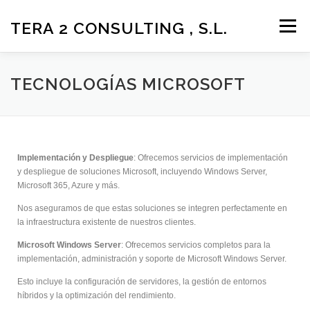
TERA 2 CONSULTING , S.L.
Menú
LA EMPRESA
SOLUCIONES Y SERVICIOS
TECNOLOGÍAS MICROSOFT
SOPORTE Y DESCARGAS
ÁREA DE CLIENTES
Implementación y Despliegue
: Ofrecemos servicios de implementación
y despliegue de soluciones Microsoft, incluyendo Windows Server,
CONTACTO
MÁS
Microsoft 365, Azure y más.
Nos aseguramos de que estas soluciones se integren perfectamente en
la infraestructura existente de nuestros clientes.
Microsoft Windows Server
: Ofrecemos servicios completos para la
implementación, administración y soporte de Microsoft Windows Server.
Esto incluye la configuración de servidores, la gestión de entornos
híbridos y la optimización del rendimiento.