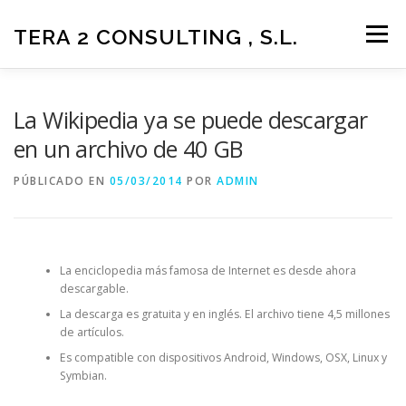
Saltar
al
TERA 2 CONSULTING , S.L.
Menú
contenido
LA EMPRESA
SOLUCIONES Y SERVICIOS
La Wikipedia ya se puede descargar
en un archivo de 40 GB
SOPORTE Y DESCARGAS
ÁREA DE CLIENTES
PÚBLICADO EN
05/03/2014
POR
ADMIN
CONTACTO
MÁS
La enciclopedia más famosa de Internet es desde ahora
descargable.
La descarga es gratuita y en inglés. El archivo tiene 4,5 millones
de artículos.
Es compatible con dispositivos Android, Windows, OSX, Linux y
Symbian.