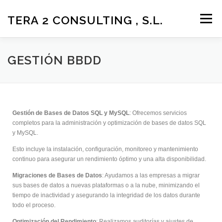
TERA 2 CONSULTING , S.L.
Menú
LA EMPRESA
SOLUCIONES Y SERVICIOS
GESTIÓN BBDD
SOPORTE Y DESCARGAS
ÁREA DE CLIENTES
Gestión de Bases de Datos SQL y MySQL
: Ofrecemos servicios
completos para la administración y optimización de bases de datos SQL
CONTACTO
MÁS
y MySQL.
Esto incluye la instalación, configuración, monitoreo y mantenimiento
continuo para asegurar un rendimiento óptimo y una alta disponibilidad.
Migraciones de Bases de Datos
: Ayudamos a las empresas a migrar
sus bases de datos a nuevas plataformas o a la nube, minimizando el
tiempo de inactividad y asegurando la integridad de los datos durante
todo el proceso.
Optimización del Rendimiento
: Realizamos auditorías y ajustes de