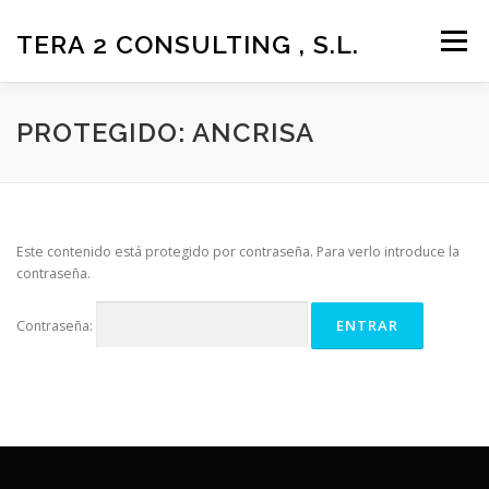
Saltar
al
TERA 2 CONSULTING , S.L.
Menú
contenido
LA EMPRESA
SOLUCIONES Y SERVICIOS
PROTEGIDO: ANCRISA
SOPORTE Y DESCARGAS
ÁREA DE CLIENTES
Este contenido está protegido por contraseña. Para verlo introduce la
contraseña.
CONTACTO
MÁS
Contraseña: